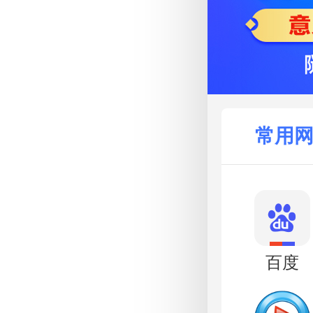
常用
百度